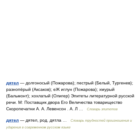
дятел
— долгоносый (Пожарова); пестрый (Белый, Тургенев);
разнопёрый (Аксаков); еЖ иглун (Пожарова); хмурый
(Бальмонт); хохлатый (Олигер) Эпитеты литературной русской
речи. М: Поставщик двора Его Величества товарищество
Скоропечатни А. А. Левенсон . А. Л …
Словарь эпитетов
дятел
— дятел, род. дятла …
Словарь трудностей произношения и
ударения в современном русском языке