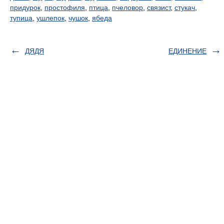
придурок
,
простофиля
,
птица
,
пчеловор
,
связист
,
стукач
,
тупица
,
ушлепок
,
чушок
,
ябеда
ДЯДЯ
ЕДИНЕНИЕ