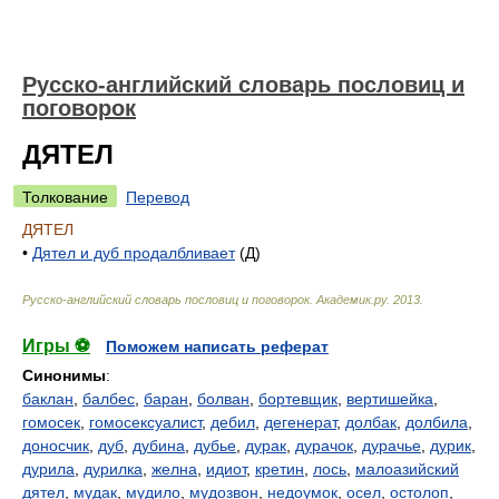
Русско-английский словарь пословиц и
поговорок
ДЯТЕЛ
Толкование
Перевод
ДЯТЕЛ
•
Дятел и дуб продалбливает
(Д)
Русско-английский словарь пословиц и поговорок
.
Академик.ру
.
2013
.
Игры ⚽
Поможем написать реферат
Синонимы
:
баклан
,
балбес
,
баран
,
болван
,
бортевщик
,
вертишейка
,
гомосек
,
гомосексуалист
,
дебил
,
дегенерат
,
долбак
,
долбила
,
доносчик
,
дуб
,
дубина
,
дубье
,
дурак
,
дурачок
,
дурачье
,
дурик
,
дурила
,
дурилка
,
желна
,
идиот
,
кретин
,
лось
,
малоазийский
дятел
,
мудак
,
мудило
,
мудозвон
,
недоумок
,
осел
,
остолоп
,