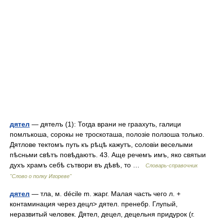
дятел
— дятелъ (1): Тогда врани не граахуть, галици
помлъкоша, сорокы не троскоташа, полозіе ползоша только.
Дятлове тектомъ путь къ рѣцѣ кажутъ, соловіи веселыми
пѣсньми свѣтъ повѣдаютъ. 43. Аще речемъ имъ, яко святыи
духъ храмъ себѣ сътвори въ дѣвѣ, то …
Словарь-справочник
"Слово о полку Игореве"
дятел
— тла, м. décile m. жарг. Малая часть чего л. +
контаминация через децл> дятел. пренебр. Глупый,
неразвитый человек. Дятел, децел, децельня придурок (г.