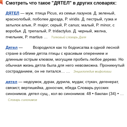
Смотреть что такое "ДЯТЕЛ" в других словарях:
ДЯТЕЛ
— муж. птица Picus, из семьи лазунов. Д. зеленый,
краснолобый, поболее дрозда, P. viridis. Д. пестрый, гузка и
затылок алые, P. major; серый, P. canus; малый, P. minor, с
воробья. Д. трепалый, P. tridactylus. Д. черный, желна,
пчельник, P. martius …
Толковый словарь Даля
Дятел
— Возродился как то бодхисатва в одной лесной
стране в облике дятла птицы с красивым оперением и
длинным острым клювом, могущим пробить любое дерево. Но
обычная жизнь дятла была для него невозможна. Проникнутый
состраданием, он не питался… …
Энциклопедия мифологии
дятел
— недоумок, дурак, дурила, мудак; стукач, дегенерат,
связист, вертишейка, доносчик, ябеда Словарь русских
синонимов. дятел сущ., кол во синонимов: 48 • баклан (34) • …
Словарь синонимов