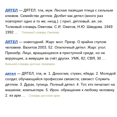
ДЯТЕЛ
— ДЯТЕЛ, тла, муж. Лесная лазящая птица с сильным
клювом. Семейство дятлов. Долбит как дятел (много раз
повторяет одно и то же; неод.). | прил. дятловый, ая, ое.
Толковый словарь Ожегова. С.И. Ожегов, Н.Ю. Шведова. 1949
1992 …
Толковый словарь Ожегова
ДЯТЕЛ
— новогодний. Жарг. мол. Презр. О крайне глупом
человеке. Вахитов 2003, 52. Опилочный дятел. Жарг. угол.
Пренебр. Лицо, вращающееся в преступной среде, но не
ворующее, а живущее за счёт других. УМК, 82; СВЯ, 30 …
Большой словарь русских поговорок
дятел
— ДЯТЕЛ, тла, м. 1. Доносчик, стукач, ябеда. 2. Молодой
солдат, обучающийся профессии связиста; связист. Служить
дятлом. 3. Дурак, тупица. Полный дятел. 4. Тот, кто печатает на
машинке, компьютере. 5. Ирон. обращение к любому человеку.
2. из арм …
Словарь русского арго